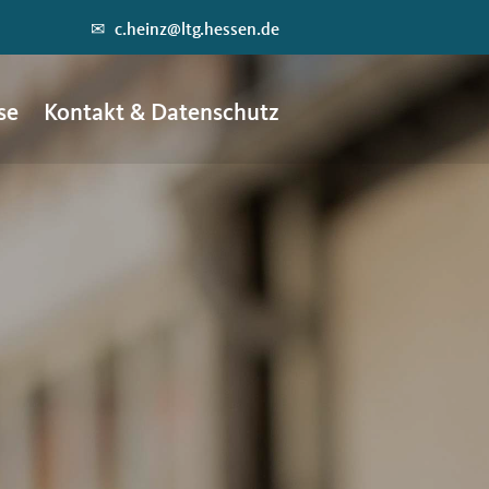
✉
c.heinz@ltg.hessen.de
se
Kontakt & Datenschutz